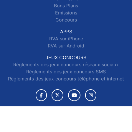
Bons Plans
Emissions
Concours
APPS
RVA sur iPhone
RVA sur Android
JEUX CONCOURS
Règlements des jeux concours réseaux sociaux
Règlements des jeux concours SMS
Règlements des jeux concours téléphone et internet
© 2026 RVA Tous droits réservés.
Signaler un contenu
-
Mentions légales
-
Politique de cookies
-