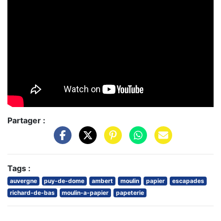
Partager :
Tags :
auvergne
puy-de-dome
ambert
moulin
papier
escapades
richard-de-bas
moulin-a-papier
papeterie