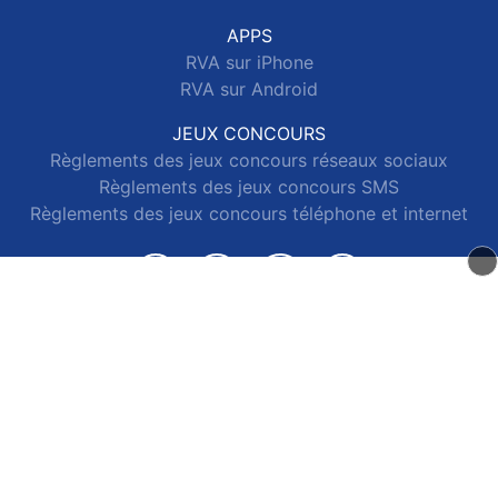
APPS
RVA sur iPhone
RVA sur Android
JEUX CONCOURS
Règlements des jeux concours réseaux sociaux
Règlements des jeux concours SMS
Règlements des jeux concours téléphone et internet
© 2026 RVA Tous droits réservés.
Signaler un contenu
-
Mentions légales
-
Politique de cookies
-
Contact
e