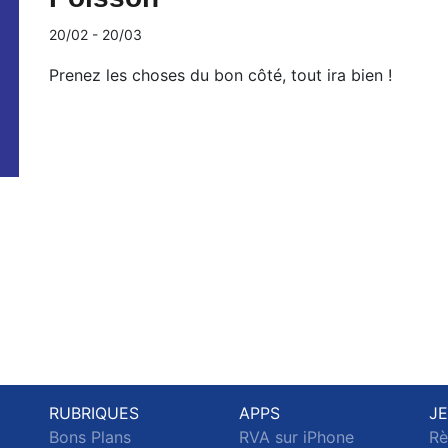
20/02 - 20/03
Prenez les choses du bon côté, tout ira bien !
RUBRIQUES
APPS
J
Bons Plans
RVA sur iPhone
Rè