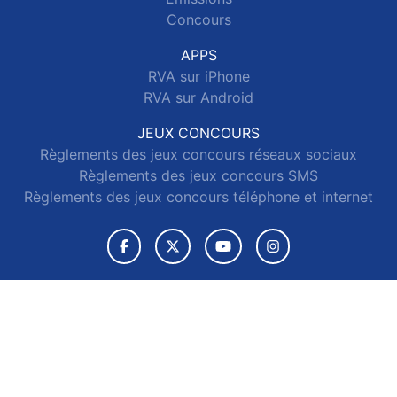
Concours
APPS
RVA sur iPhone
RVA sur Android
JEUX CONCOURS
Règlements des jeux concours réseaux sociaux
Règlements des jeux concours SMS
Règlements des jeux concours téléphone et internet
© 2026 RVA Tous droits réservés.
Signaler un contenu
-
Mentions légales
-
Politique de cookies
-
Contact