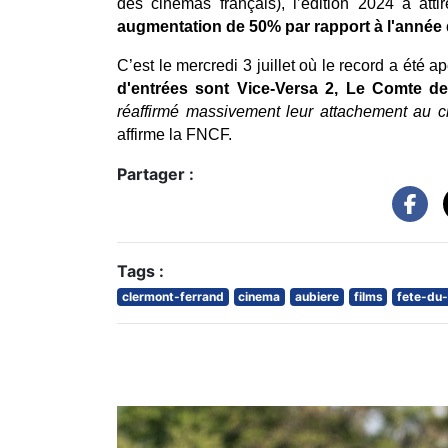
des cinémas français), l’édition 2024 a attir
augmentation de 50% par rapport à l'année 
C’est le mercredi 3 juillet où le record a été 
d'entrées sont Vice-Versa 2, Le Comte de 
réaffirmé massivement leur attachement au ci
affirme la FNCF.
Partager :
Tags :
clermont-ferrand
cinema
aubiere
films
fete-du