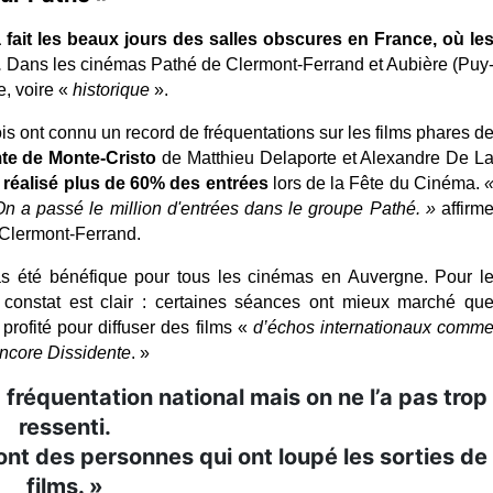
fait les beaux jours des salles obscures en France, où les
.
 Dans les cinémas Pathé de Clermont-Ferrand et Aubière (Puy
, voire « 
historique 
». 
s ont connu un record de fréquentations sur les films phares de
te de Monte-Cristo
 de Matthieu Delaporte et Alexandre De La
 réalisé plus de 60% des entrées
 lors de la Fête du Cinéma. 
«
n a passé le million d'entrées dans le groupe Pathé. »
 affirme
 Clermont-Ferrand. 
été bénéfique pour tous les cinémas en Auvergne. Pour le
 constat est clair : certaines séances ont mieux marché que
profité pour diffuser des films « 
d’échos internationaux comme
ncore Dissidente
. »
 fréquentation national mais on ne l’a pas trop
ressenti.
nt des personnes qui ont loupé les sorties de
films. »