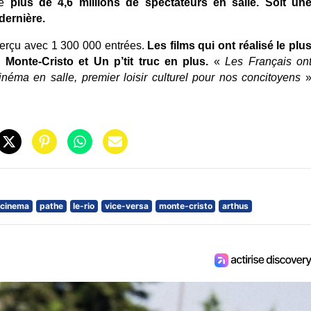
é
 plus de 4,6 millions de spectateurs en salle. Soit une
dernière.
aperçu avec 1 300 000 entrées. 
Les films qui ont réalisé le plus
Monte-Cristo et Un p’tit truc en plus.
 « 
Les Français ont
néma en salle, premier loisir culturel pour nos concitoyens
 »
-cinema
pathe
le-rio
vice-versa
monte-cristo
arthus