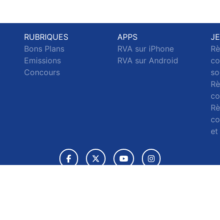
RUBRIQUES
APPS
J
Bons Plans
RVA sur iPhone
Rè
Emissions
RVA sur Android
co
c
Concours
so
Rè
co
Rè
co
et
© 2026 RVA Tous droits réservés.
ignaler un contenu
-
Mentions légales
-
Politique de cookies
-
Conta