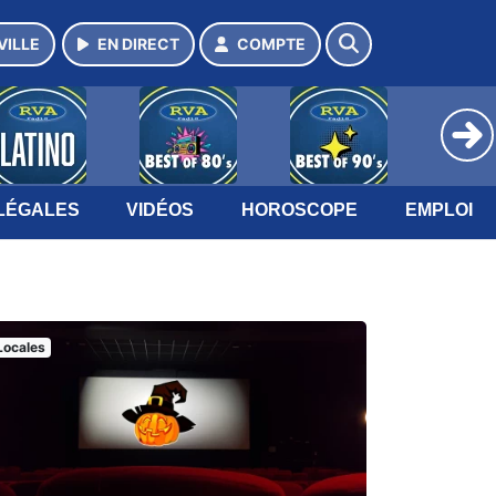
VILLE
EN DIRECT
COMPTE
LÉGALES
VIDÉOS
HOROSCOPE
EMPLOI
Locales