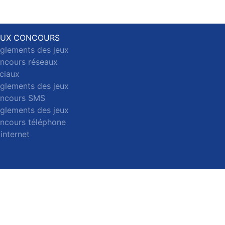
EUX CONCOURS
glements des jeux
ncours réseaux
ciaux
glements des jeux
ncours SMS
glements des jeux
ncours téléphone
 internet
ct