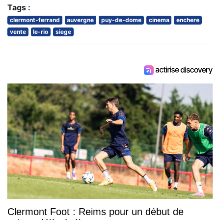
Tags :
clermont-ferrand
auvergne
puy-de-dome
cinema
enchere
vente
le-rio
siege
Clermont Foot : Reims pour un début de