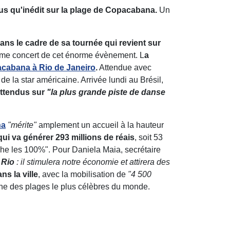
us qu'inédit sur la plage de Copacabana.
Un
ans le cadre de sa tournée qui revient sur
ilme concert de cet énorme évènement. L
a
acabana à Rio de Janeiro
.
Attendue avec
e de la star américaine. Arrivée lundi au Brésil,
attendus sur
"la plus grande piste de danse
na
"mérite"
amplement un accueil à la hauteur
ui va générer 293 millions de réais
, soit 53
che les 100%". Pour Daniela Maia, secrétaire
 Rio
: il stimulera notre économie et attirera des
s la ville
, avec la mobilisation de
"4 500
'une des plages le plus célèbres du monde.