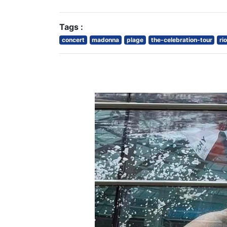
Tags :
concert
madonna
plage
the-celebration-tour
ri