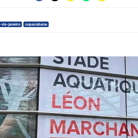
o-de-janeiro
copacabana