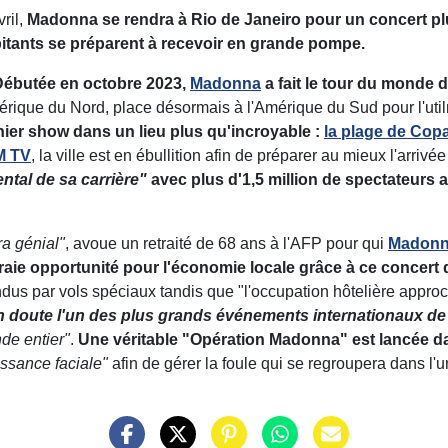
ril,
Madonna se rendra à Rio de Janeiro pour un concert pl
itants se préparent à recevoir en grande pompe.
Débutée en octobre 2023,
Madonna
a fait le tour du monde d
érique du Nord, place désormais à l'Amérique du Sud pour l'ut
nier show dans un lieu plus qu'incroyable :
la plage de Cop
M TV
, la ville est en ébullition afin de préparer au mieux l'arrivé
tal de sa carrière"
avec plus d'1,5 million de spectateurs 
ra génial"
, avoue un retraité de 68 ans à l'AFP pour qui
Madon
raie opportunité pour l'économie locale grâce à ce concert q
ndus par vols spéciaux tandis que "l'occupation hôtelière appro
 doute l'un des plus grands événements internationaux de
nde entier"
.
Une véritable "Opération Madonna" est lancée dan
ssance faciale"
afin de gérer la foule qui se regroupera dans l