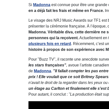
Si
Madonna
est connue pour être une grande 
en a déjà fait les frais et même en France.
In
Le visage des NRJ Music Awards sur TF1 est
présenter la cérémonie française. À l’époque, 
Madonna
.
Véritable diva, cette dernière ne 
personnes qui la reçoivent.
Actuellement en 
plusieurs fois en retard
. Récemment, c’est un
histoire à propos de son expérience avec 
Pour "Buzz TV", il raconte une anecdote surv
les stars françaises"
,
avoue l'artiste canadie
de
Madonna
.
"Il fallait compter les pas entr
prix ! Elle voulait que ce soit Britney Spears
n'avait le droit de la regarder dans les yeux ou 
un étage au Carlton et finalement elle s'est
Pour autant, il conclut :
"La production était su