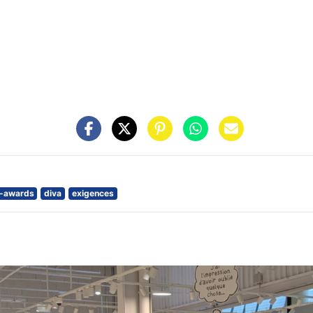
c-awards
diva
exigences