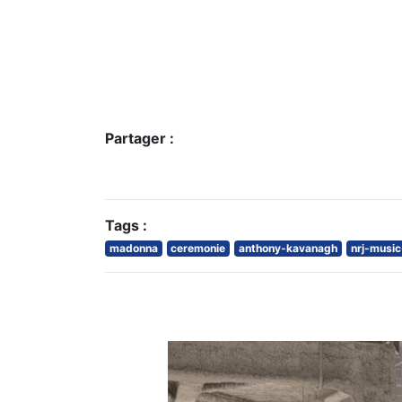
Partager :
Tags :
madonna
ceremonie
anthony-kavanagh
nrj-musi