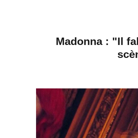
Madonna : "Il fa
scè