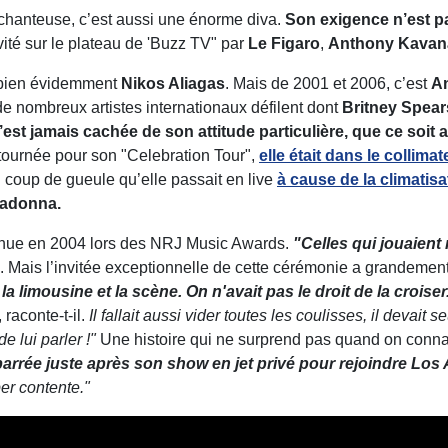
chanteuse, c’est aussi une énorme diva.
Son exigence n’est p
vité sur le plateau de 'Buzz TV" par
Le Figaro
,
Anthony Kavana
 bien évidemment
Nikos Aliagas
. Mais de 2001 et 2006, c’est
A
de nombreux artistes internationaux défilent dont
Britney Spear
s’est jamais cachée de son attitude particulière, que ce soi
tournée pour son "Celebration Tour",
elle était dans le collima
 coup de gueule qu’elle passait en live
à cause de la climatisa
Madonna.
enue en 2004 lors des NRJ Music Awards.
"
Celles qui jouaient m
n. Mais l’invitée exceptionnelle de cette cérémonie a grandemen
e la limousine et la scène. On n'avait pas le droit de la croise
, raconte-t-il.
I
l fallait
aussi vider toutes les coulisses, il devait s
de lui parler !"
Une histoire qui ne surprend pas quand on conna
 barrée juste après son show en jet privé pour rejoindre Los
per contente."