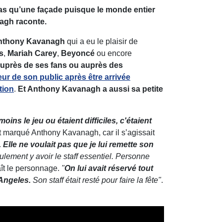
as qu’une façade puisque le monde entier
gh raconte.
nthony Kavanagh
qui a eu le plaisir de
s
,
Mariah Carey
,
Beyoncé
ou encore
t auprès de ses fans ou auprès des
teur de son public après être arrivée
tion
.
Et Anthony Kavanagh a aussi sa petite
oins le jeu ou étaient difficiles, c'étaient
t marqué Anthony Kavanagh, car il s’agissait
r. Elle ne voulait pas que je lui remette son
eulement y avoir le staff essentiel. Personne
ît le personnage.
"
On lui avait réservé tout
 Angeles.
Son staff était resté pour faire la fête"
.