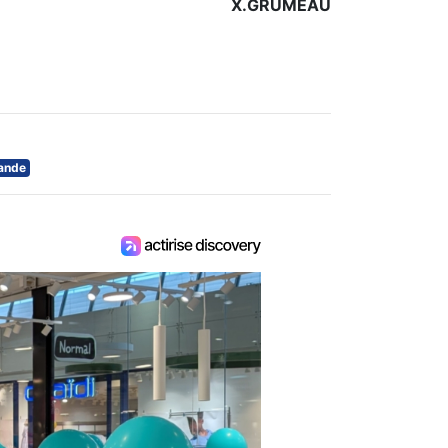
X.GRUMEAU
ande