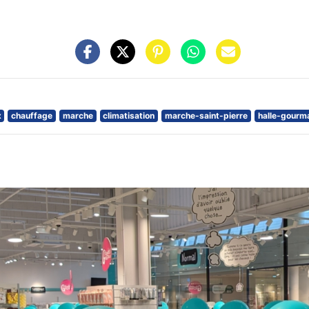
x
chauffage
marche
climatisation
marche-saint-pierre
halle-gourm