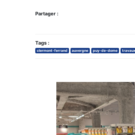
Partager :
Tags :
clermont-ferrand
auvergne
puy-de-dome
travau