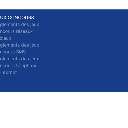
EUX CONCOURS
glements des jeux
ncours réseaux
ciaux
glements des jeux
ncours SMS
glements des jeux
ncours téléphone
 internet
ct