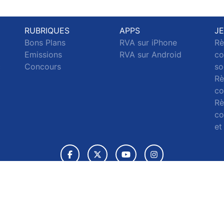
RUBRIQUES
APPS
J
Bons Plans
RVA sur iPhone
Rè
Emissions
RVA sur Android
co
c
Concours
so
Rè
co
Rè
co
et
© 2026 RVA Tous droits réservés.
ignaler un contenu
-
Mentions légales
-
Politique de cookies
-
Conta