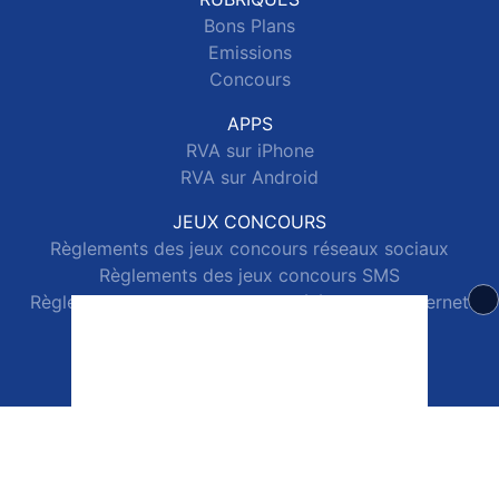
Bons Plans
Emissions
Concours
APPS
RVA sur iPhone
RVA sur Android
JEUX CONCOURS
Règlements des jeux concours réseaux sociaux
Règlements des jeux concours SMS
Règlements des jeux concours téléphone et internet
© 2026 RVA Tous droits réservés.
Signaler un contenu
-
Mentions légales
-
Politique de cookies
-