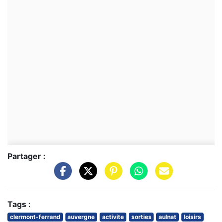
Partager :
Tags :
clermont-ferrand
auvergne
activite
sorties
aulnat
loisirs