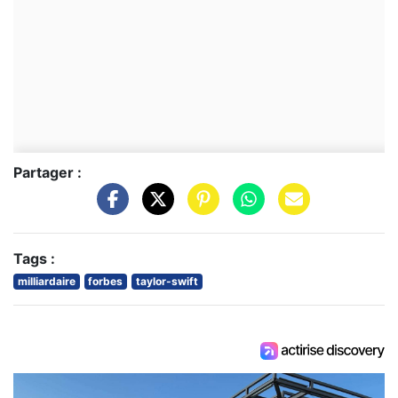
Partager :
Tags :
milliardaire
forbes
taylor-swift