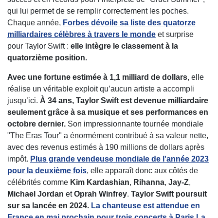
qui lui permet de se remplir correctement les poches.
Chaque année,
Forbes dévoile sa liste des quatorze
milliardaires célèbres à travers le monde
et surprise
pour Taylor Swift :
elle intègre le classement à la
quatorzième position.
Avec une fortune estimée à 1,1 milliard de dollars
, elle
réalise un véritable exploit qu’aucun artiste a accompli
jusqu’ici.
À 34 ans, Taylor Swift est devenue milliardaire
seulement grâce à sa musique et ses performances en
octobre dernier.
Son impressionnante tournée mondiale
"The Eras Tour" a énormément contribué à sa valeur nette,
avec des revenus estimés à 190 millions de dollars après
impôt.
Plus grande vendeuse mondiale de l'année 2023
pour la deuxième fois
, elle apparaît donc aux côtés de
célébrités comme
Kim Kardashian
,
Rihanna
,
Jay-Z
,
Michael Jordan
et
Oprah Winfrey
.
Taylor Swift poursuit
sur sa lancée en 2024.
La chanteuse est attendue en
France en mai prochain pour trois concerts à Paris La