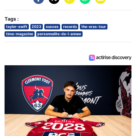
Tags :
taylor-swift
2023
succes
records
the-eras-tour
time-magazine
personnalite-de-l-annee