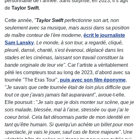
personnalité de l’année. Sans surprise, en 2023, il s’agit
de
Taylor Swift
.
Cette année,
"
Taylor Swift
perfectionne son art, non
seulement avec sa musique, mais aussi dans sa position
de maître conteur de l'ère moderne
,
écrit le journaliste
Sam Lansky
.
Le monde, à son tour, a regardé, cliqué,
pleuré, dansé, chanté, s'est évanoui, déplacé dans les
stades et les cinémas, laissant son travail constituer la
bande originale de leur vie"
. Car l’artiste a véritablement
pété les compteurs tout au long de 2023, d’abord avec sa
tournée "The Eras Tour",
puis avec son film éponyme
.
"
Je
savais que cette tournée était de loin plus difficile que
tout ce que j'avais jamais fait auparavant"
, avoue-t-elle.
Elle poursuit : "
Je sais que je dois monter sur scène, que je
sois malade, blessée, mal à l'aise, stressée ou que j'ai le
coeur brisé. Cela fait désormais partie de mon identité en
tant qu'être humain. Si quelqu'un achète un billet pour mon
spectacle, je vais le jouer, sauf cas de force majeure"
. Une