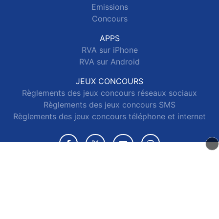
Emissions
Concours
APPS
RVA sur iPhone
RVA sur Android
JEUX CONCOURS
Règlements des jeux concours réseaux sociaux
Règlements des jeux concours SMS
Règlements des jeux concours téléphone et internet
© 2026 RVA Tous droits réservés.
Signaler un contenu
-
Mentions légales
-
Politique de cookies
-
Contact