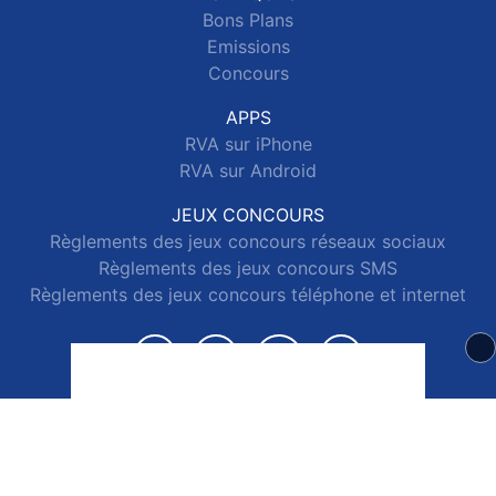
Bons Plans
Emissions
Concours
APPS
RVA sur iPhone
RVA sur Android
JEUX CONCOURS
Règlements des jeux concours réseaux sociaux
Règlements des jeux concours SMS
Règlements des jeux concours téléphone et internet
© 2026 RVA Tous droits réservés.
Signaler un contenu
-
Mentions légales
-
Politique de cookies
-