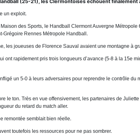
ndball (25-21), les Clermontoises échouent finalement à r
e un exploit.
la Maison des Sports, le Handball Clermont Auvergne Métropole 6
aint-Grégoire Rennes Métropole Handball.
ne, les joueuses de Florence Sauval avaient une montagne à gravir
i ont rapidement pris trois longueurs d’avance (5-8 à la 15e m
nfligé un 5-0 à leurs adversaires pour reprendre le contrôle du 
re le ton. Très en vue offensivement, les partenaires de Juliet
ngueur du retard du match aller.
e remontée semblait bien réelle.
vent toutefois les ressources pour ne pas sombrer.