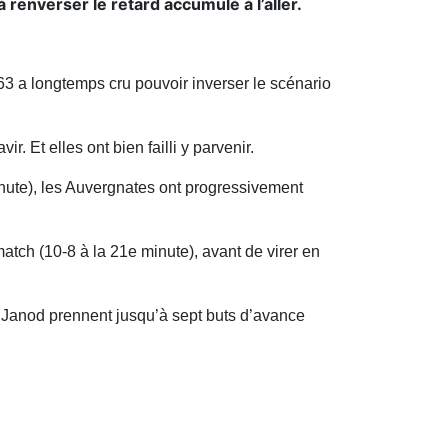
enverser le retard accumulé à l’aller.
3 a longtemps cru pouvoir inverser le scénario
. Et elles ont bien failli y parvenir.
inute), les Auvergnates ont progressivement
match (10-8 à la 21e minute), avant de virer en
te Janod prennent jusqu’à sept buts d’avance