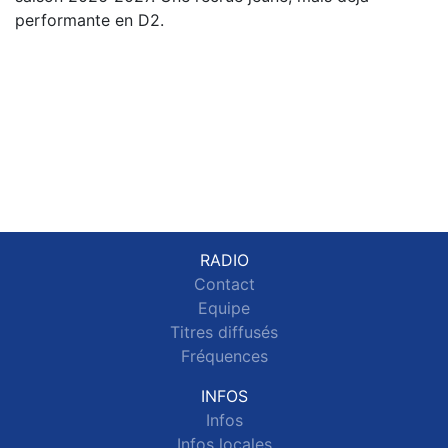
performante en D2.
RADIO
Contact
Equipe
Titres diffusés
Fréquences
INFOS
Infos
Infos locales