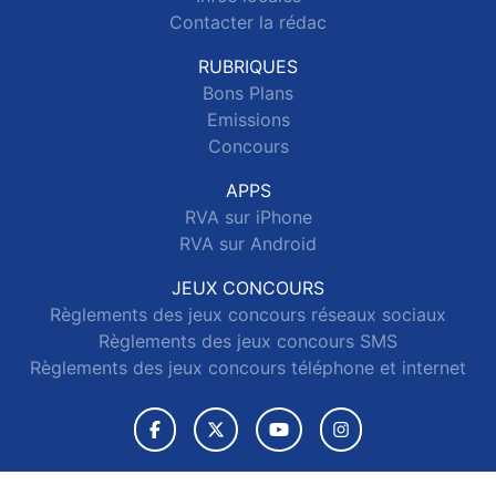
Contacter la rédac
RUBRIQUES
Bons Plans
Emissions
Concours
APPS
RVA sur iPhone
RVA sur Android
JEUX CONCOURS
Règlements des jeux concours réseaux sociaux
Règlements des jeux concours SMS
Règlements des jeux concours téléphone et internet