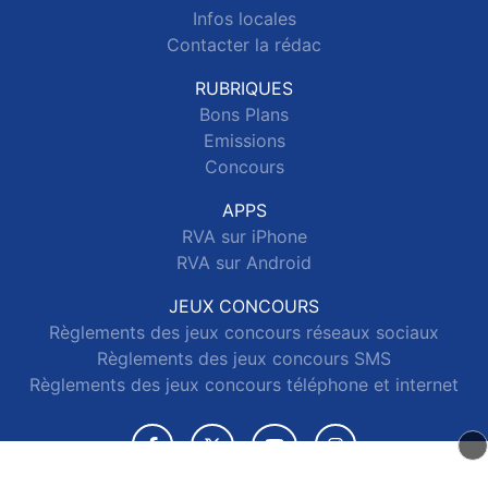
Infos locales
Contacter la rédac
RUBRIQUES
Bons Plans
Emissions
Concours
APPS
RVA sur iPhone
RVA sur Android
JEUX CONCOURS
Règlements des jeux concours réseaux sociaux
Règlements des jeux concours SMS
Règlements des jeux concours téléphone et internet