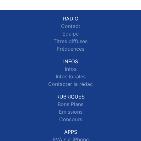
RADIO
Contact
Equipe
Titres diffusés
Fréquences
INFOS
Infos
Infos locales
Contacter la rédac
RUBRIQUES
Bons Plans
Emissions
Concours
APPS
RVA sur iPhone