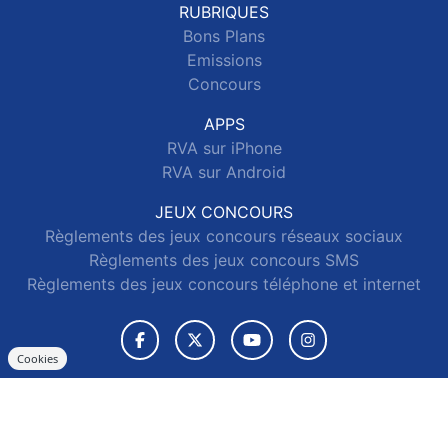
RUBRIQUES
Bons Plans
Emissions
Concours
APPS
RVA sur iPhone
RVA sur Android
JEUX CONCOURS
Règlements des jeux concours réseaux sociaux
Règlements des jeux concours SMS
Règlements des jeux concours téléphone et internet
Cookies
© 2026 RVA Tous droits réservés.
Signaler un contenu
-
Mentions légales
-
Politique de cookies
-