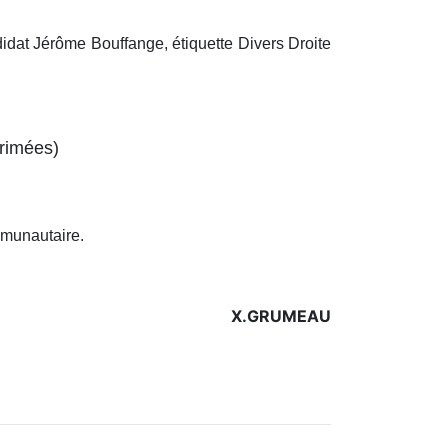
didat Jérôme Bouffange, étiquette Divers Droite
rimées)
mmunautaire.
X.GRUMEAU