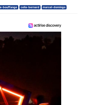
e-bouffange
celia-bernard
marcel-domingo