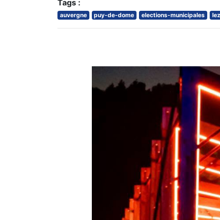
Tags :
auvergne
puy-de-dome
elections-municipales
le