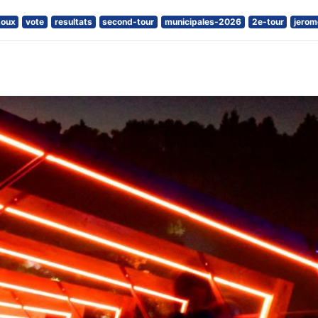
zoux
vote
resultats
second-tour
municipales-2026
2e-tour
jerom