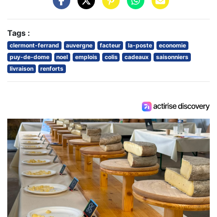
Tags :
clermont-ferrand
auvergne
facteur
la-poste
economie
puy-de-dome
noel
emplois
colis
cadeaux
saisonniers
livraison
renforts