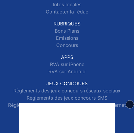
Infos locales
Contacter la rédac
RUBRIQUES
Bons Plans
Emissions
Concours
APPS
RVA sur iPhone
RVA sur Android
JEUX CONCOURS
Règlements des jeux concours réseaux sociaux
Règlements des jeux concours SMS
Règlements des jeux concours téléphone et internet