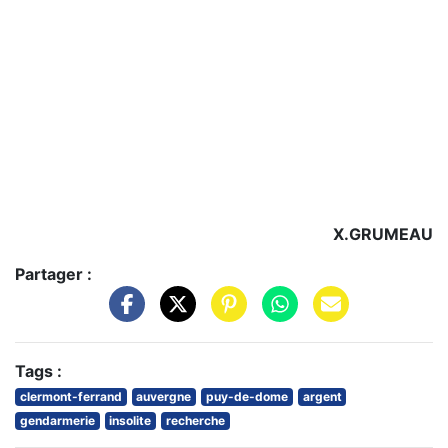
X.GRUMEAU
Partager :
Tags :
clermont-ferrand
auvergne
puy-de-dome
argent
gendarmerie
insolite
recherche