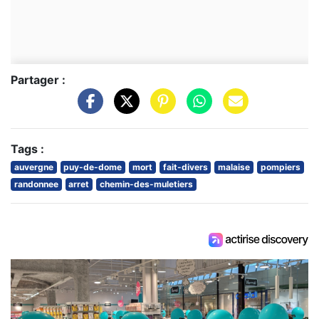
Partager :
Tags :
auvergne
puy-de-dome
mort
fait-divers
malaise
pompiers
randonnee
arret
chemin-des-muletiers