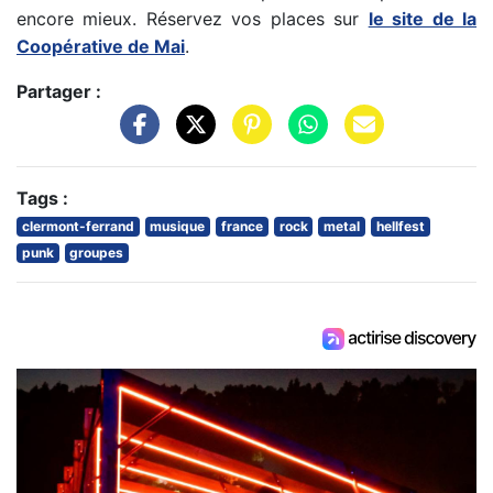
encore mieux. Réservez vos places sur
le site de la
Coopérative de Mai
.
Partager :
Tags :
clermont-ferrand
musique
france
rock
metal
hellfest
punk
groupes