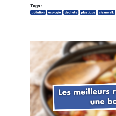
Tags :
pollution
ecologie
dechets
plastique
cleanwalk