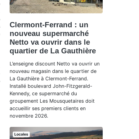
é
t
s
Clermont-Ferrand : un
s
nouveau supermarché
n
Netto va ouvrir dans le
quartier de La Gauthière
L’enseigne discount Netto va ouvrir un
.
nouveau magasin dans le quartier de
-
La Gauthière à Clermont-Ferrand.
e
Installé boulevard John-Fitzgerald-
t
Kennedy, ce supermarché du
i
groupement Les Mousquetaires doit
accueillir ses premiers clients en
novembre 2026.
Locales