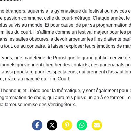
me étrangers, aguerris à la gymnastique du festival ou novices et
r une passion commune, celle du court-métrage. Chaque année, le
plus suivis au monde. Et pour cause, de par sa programmation de
 milieu du court, il s'affirme comme un festival majeur pour les p
dans les salles obscures, à devoir arpenter les files d'attente pa
 du tout, ou au contraire, à laisser exploser leurs émotions de m
dez-vous, une madeleine de Proust que le grand public a envie 
onnels qui viennent chercher des contacts, des partenariats ou de
 aussi populaire pour les spectateurs, qui prennent d'assaut tou
eu, grâce au marché du Film Court.
 l'honneur, et Libido pour la thématique, y sont également pou
rogrammation de choix, qui aura mis plus d'un an à se former. Le 
 la fameuse remise des Vercingétorix.