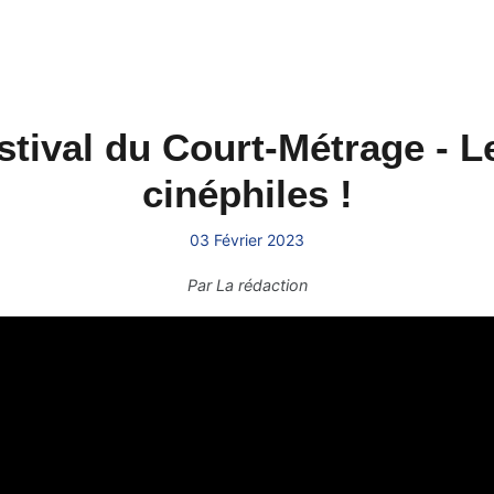
ival du Court-Métrage - L
cinéphiles !
03 Février 2023
Par
La rédaction