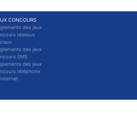
EUX CONCOURS
glements des jeux
ncours réseaux
ciaux
glements des jeux
ncours SMS
glements des jeux
ncours téléphone
 internet
ct