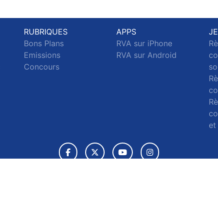
RUBRIQUES
APPS
J
Bons Plans
RVA sur iPhone
Rè
Emissions
RVA sur Android
co
c
Concours
so
Rè
co
Rè
co
et
© 2026 RVA Tous droits réservés.
ignaler un contenu
-
Mentions légales
-
Politique de cookies
-
Conta