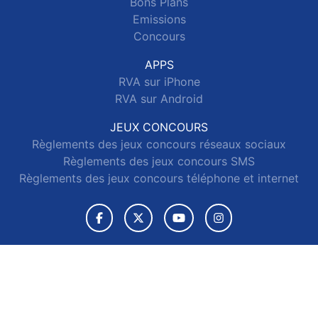
Bons Plans
Emissions
Concours
APPS
RVA sur iPhone
RVA sur Android
JEUX CONCOURS
Règlements des jeux concours réseaux sociaux
Règlements des jeux concours SMS
Règlements des jeux concours téléphone et internet
© 2026 RVA Tous droits réservés.
Signaler un contenu
-
Mentions légales
-
Politique de cookies
-
Contact