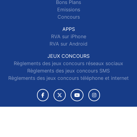
Bons Plans
Emissions
Concours
APPS
RVA sur iPhone
RVA sur Android
JEUX CONCOURS
Règlements des jeux concours réseaux sociaux
Règlements des jeux concours SMS
Règlements des jeux concours téléphone et internet
© 2026 RVA Tous droits réservés.
Signaler un contenu
-
Mentions légales
-
Politique de cookies
-
Contact