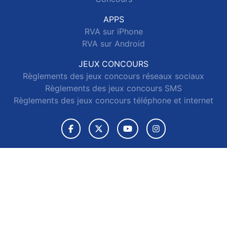
APPS
RVA sur iPhone
RVA sur Android
JEUX CONCOURS
Règlements des jeux concours réseaux sociaux
Règlements des jeux concours SMS
Règlements des jeux concours téléphone et internet
© 2026 RVA Tous droits réservés.
Signaler un contenu
-
Mentions légales
-
Politique de cookies
-
Contact