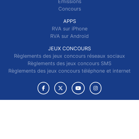
Emissions
Concours
APPS
RVA sur iPhone
RVA sur Android
JEUX CONCOURS
Règlements des jeux concours réseaux sociaux
Règlements des jeux concours SMS
Règlements des jeux concours téléphone et internet
© 2026 RVA Tous droits réservés.
Signaler un contenu
-
Mentions légales
-
Politique de cookies
-
Contact