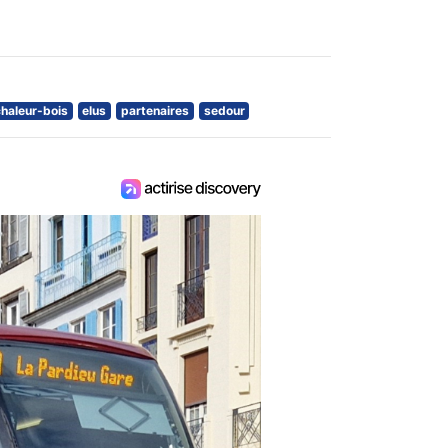
haleur-bois
elus
partenaires
sedour