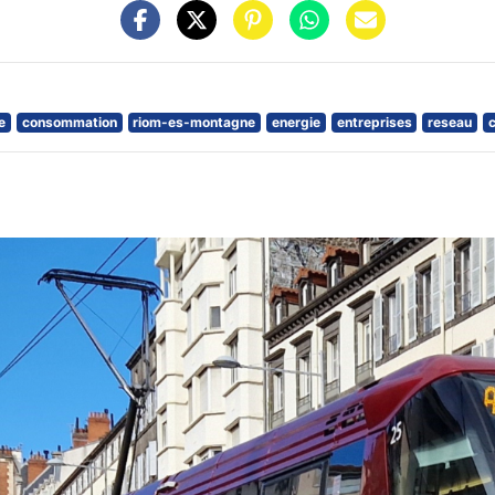
e
consommation
riom-es-montagne
energie
entreprises
reseau
c