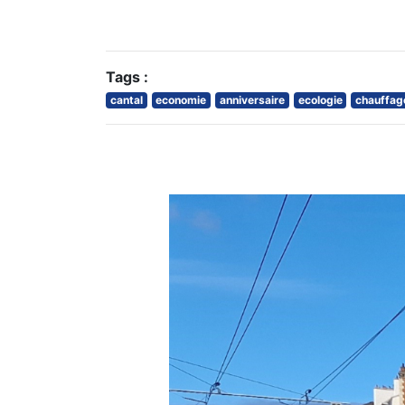
Tags :
cantal
economie
anniversaire
ecologie
chauffag