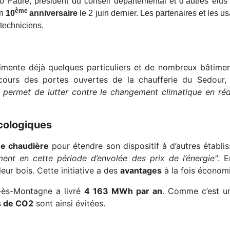
o Faure, président du conseil départemental et d’autres élu
ème
on
10
anniversaire
le 2 juin dernier. Les partenaires et les 
s techniciens.
imente déjà quelques particuliers et de nombreux bâtiment
cours des portes ouvertes de la chaufferie du Sedour
if] permet de lutter contre le changement climatique en rédu
cologiques
e chaudière
pour étendre son dispositif à d’autres établis
nt en cette période d’envolée des prix de l’énergie"
. 
leur bois. Cette initiative a des
avantages
à la fois économ
m-ès-Montagne a livré
4 163 MWh par an
. Comme c’est u
s de CO2
sont ainsi évitées.