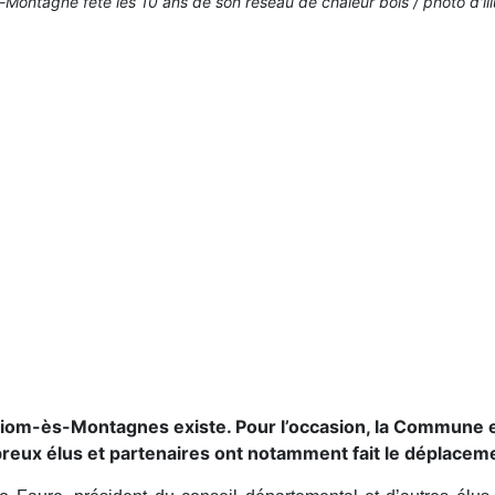
Montagne fête les 10 ans de son réseau de chaleur bois / photo d'ill
e Riom-ès-Montagnes existe. Pour l’occasion, la Commune e
reux élus et partenaires ont notamment fait le déplacem