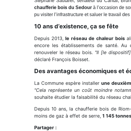
Stéphane Sautarel, sénateur du Cantal, Brun
chaufferie bois du Sedour
à l’occasion de s
pu visiter l’infrastructure et saluer le travail de
10 ans d’existence, ça se fête
Depuis 2013,
le réseau de chaleur bois
al
encore les établissements de santé. Au 
renouveler le réseau bois.
"Il [le disposit
déclaré François Boisset.
Des avantages économiques et é
La Commune espère installer
une deuxièm
"Cela représente un coût moindre notamme
souhaite étudier la faisabilité du réseau cha
Depuis 10 ans, la chaufferie bois de Rio
moins de gaz à effet de serre,
1 145 tonne
Partager :