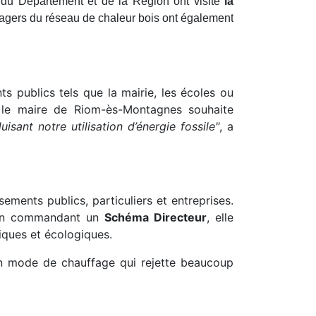
s du Département et de la Région ont visité
la
usagers du réseau de chaleur bois ont également
s publics tels que la mairie, les écoles ou
, le maire de Riom-ès-Montagnes souhaite
isant notre utilisation d’énergie fossile"
, a
sements publics, particuliers et entreprises.
En commandant un
Schéma Directeur
, elle
iques et écologiques.
n mode de chauffage qui rejette beaucoup