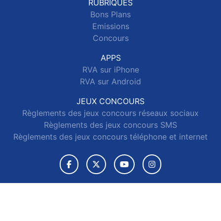
RUBRIQUES
Bons Plans
Emissions
Concours
APPS
RVA sur iPhone
RVA sur Android
JEUX CONCOURS
Règlements des jeux concours réseaux sociaux
Règlements des jeux concours SMS
Règlements des jeux concours téléphone et internet
© 2026 RVA Tous droits réservés.
Signaler un contenu
-
Mentions légales
-
Politique de cookies
-