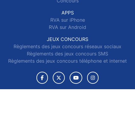
Concours
APPS
RVA sur iPhone
RVA sur Android
JEUX CONCOURS
Règlements des jeux concours réseaux sociaux
Règlements des jeux concours SMS
Règlements des jeux concours téléphone et internet
© 2026 RVA Tous droits réservés.
Signaler un contenu
-
Mentions légales
-
Politique de cookies
-
Contact