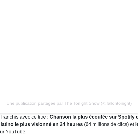
Une publication partagée par The Tonight Show (@fallontonight)
ranchis avec ce titre :
Chanson la plus écoutée sur Spotify 
e latino le plus visionné en 24 heures
(64 millions de clics) et
l
 sur YouTube.