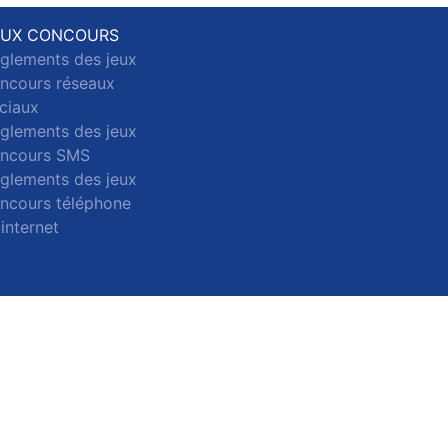
EUX CONCOURS
glements des jeux
ncours réseaux
ciaux
glements des jeux
ncours SMS
glements des jeux
ncours téléphone
 internet
ct