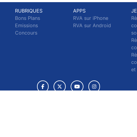
RUBRIQUES
APPS
J
Bons Plans
RVA sur iPhone
Rè
Emissions
RVA sur Android
co
c
Concours
so
Rè
co
Rè
co
et
© 2026 RVA Tous droits réservés.
ignaler un contenu
-
Mentions légales
-
Politique de cookies
-
Conta