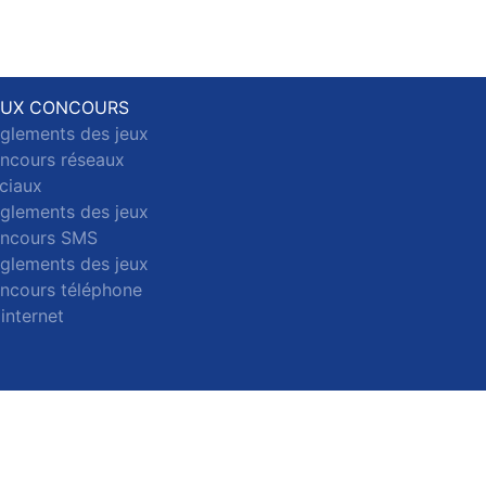
EUX CONCOURS
glements des jeux
ncours réseaux
ciaux
glements des jeux
ncours SMS
glements des jeux
ncours téléphone
 internet