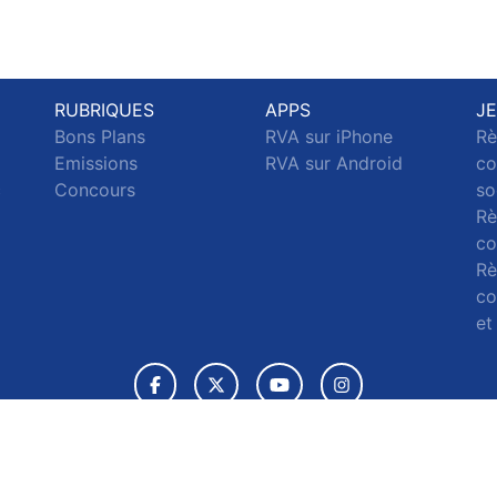
RUBRIQUES
APPS
J
Bons Plans
RVA sur iPhone
Rè
Emissions
RVA sur Android
co
c
Concours
so
Rè
co
Rè
co
et
© 2026 RVA Tous droits réservés.