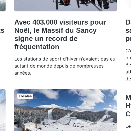
Avec 403.000 visiteurs pour
D
ts
Noël, le Massif du Sancy
s
signe un record de
p
fréquentation
C'
pr
Les stations de sport d'hiver n'avaient pas eu
Be
autant de monde depuis de nombreuses
at
années.
de
M
Locales
H
C
Le