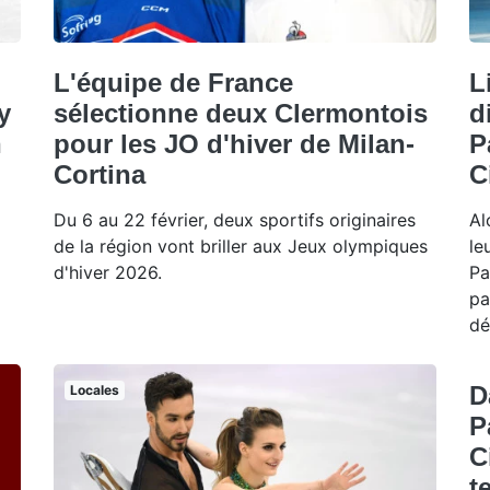
L'équipe de France
L
y
sélectionne deux Clermontois
d
n
pour les JO d'hiver de Milan-
P
Cortina
C
Du 6 au 22 février, deux sportifs originaires
Al
de la région vont briller aux Jeux olympiques
le
d'hiver 2026.
Pa
pa
dé
D
Locales
P
C
t