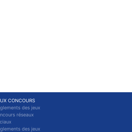
EUX CONCOURS
glements des jeux
ncours réseaux
ciaux
glements des jeux