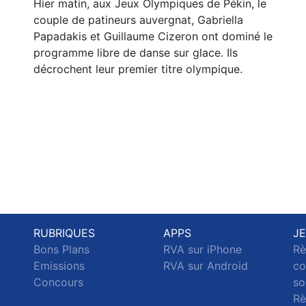
Hier matin, aux Jeux Olympiques de Pékin, le
couple de patineurs auvergnat, Gabriella
Papadakis et Guillaume Cizeron ont dominé le
programme libre de danse sur glace. Ils
décrochent leur premier titre olympique.
RUBRIQUES
APPS
J
Bons Plans
RVA sur iPhone
Rè
Emissions
RVA sur Android
co
c
Concours
so
Rè