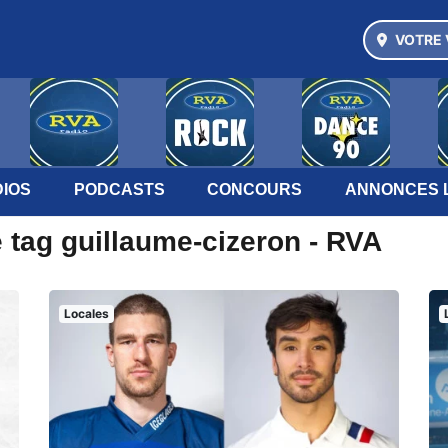
VOTRE 
IOS
PODCASTS
CONCOURS
ANNONCES 
 tag guillaume-cizeron - RVA
Locales