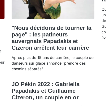
Qu
un
de
Gu
"Nous décidons de tourner la
co
page" : les patineurs
év
auvergnats Papadakis et
Cizeron arrêtent leur carrière
e
a
Après plus de 15 ans de carrière, le couple de
our
danseurs sur glace annonce "prendre des
chemins séparés".
JO Pékin 2022 : Gabriella
Papadakis et Guillaume
Cizeron, un couple en or