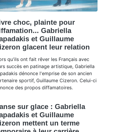
ivre choc, plainte pour
iffamation... Gabriella
apadakis et Guillaume
izeron glacent leur relation
ors qu'ils ont fait rêver les Français avec
urs succès en patinage artistique, Gabriella
padakis dénonce l'emprise de son ancien
rtenaire sportif, Guillaume Cizeron. Celui-ci
nonce des propos diffamatoires.
anse sur glace : Gabriella
apadakis et Guillaume
izeron mettent un terme
emporaire à leur carrière