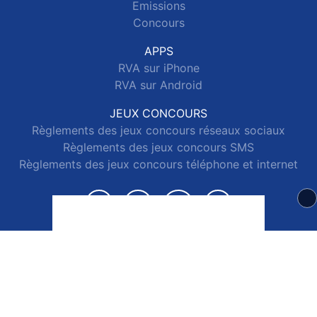
Emissions
Concours
APPS
RVA sur iPhone
RVA sur Android
JEUX CONCOURS
Règlements des jeux concours réseaux sociaux
Règlements des jeux concours SMS
Règlements des jeux concours téléphone et internet
© 2026 RVA Tous droits réservés.
Signaler un contenu
-
Mentions légales
-
Politique de cookies
-
Contact