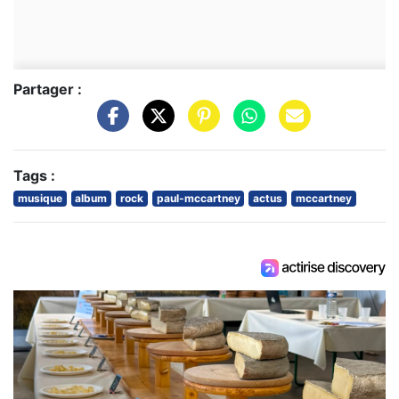
Partager :
Tags :
musique
album
rock
paul-mccartney
actus
mccartney