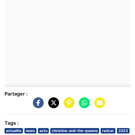
Partager :
Tags :
actualite
news
actu
christine-and-the-queens
redcar
2023