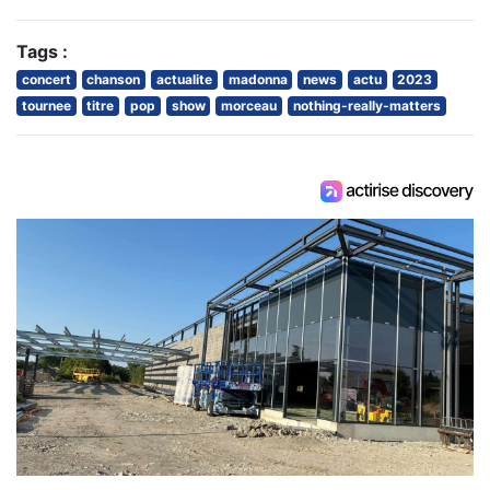
Tags :
concert
chanson
actualite
madonna
news
actu
2023
tournee
titre
pop
show
morceau
nothing-really-matters