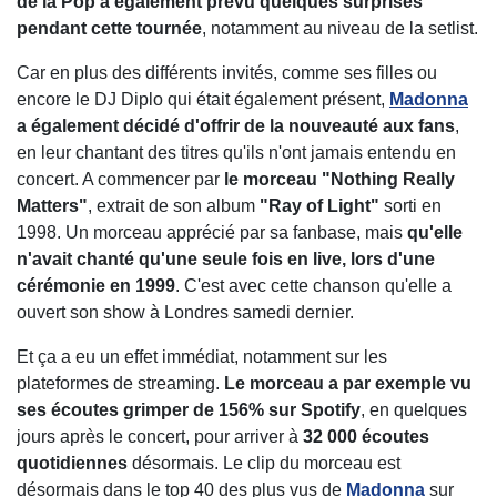
de la Pop a également prévu quelques surprises
pendant cette tournée
, notamment au niveau de la setlist.
Car en plus des différents invités, comme ses filles ou
encore le DJ Diplo qui était également présent,
Madonna
a également décidé d'offrir de la nouveauté aux fans
,
en leur chantant des titres qu'ils n'ont jamais entendu en
concert. A commencer par
le morceau "Nothing Really
Matters"
, extrait de son album
"Ray of Light"
sorti en
1998. Un morceau apprécié par sa fanbase, mais
qu'elle
n'avait chanté qu'une seule fois en live, lors d'une
cérémonie en 1999
. C'est avec cette chanson qu'elle a
ouvert son show à Londres samedi dernier.
Et ça a eu un effet immédiat, notamment sur les
plateformes de streaming.
Le morceau a par exemple vu
ses écoutes grimper de 156% sur Spotify
, en quelques
jours après le concert, pour arriver à
32 000 écoutes
quotidiennes
désormais. Le clip du morceau est
désormais dans le top 40 des plus vus de
Madonna
sur