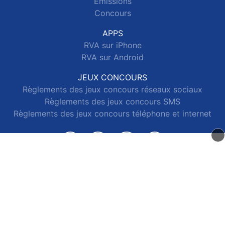
Emissions
Concours
APPS
RVA sur iPhone
RVA sur Android
JEUX CONCOURS
Règlements des jeux concours réseaux sociaux
Règlements des jeux concours SMS
Règlements des jeux concours téléphone et internet
© 2026 RVA Tous droits réservés.
Signaler un contenu
-
Mentions légales
-
Politique de cookies
-
Contact