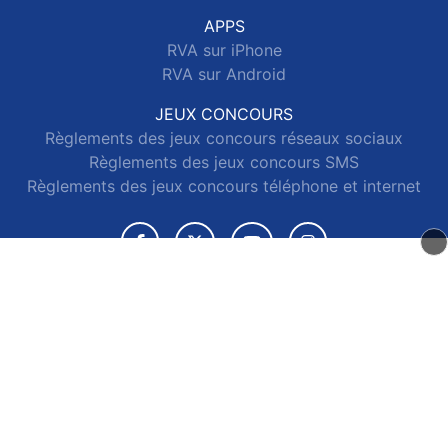
APPS
RVA sur iPhone
RVA sur Android
JEUX CONCOURS
Règlements des jeux concours réseaux sociaux
Règlements des jeux concours SMS
Règlements des jeux concours téléphone et internet
© 2026 RVA Tous droits réservés.
Signaler un contenu
-
Mentions légales
-
Politique de cookies
-
Contact
e