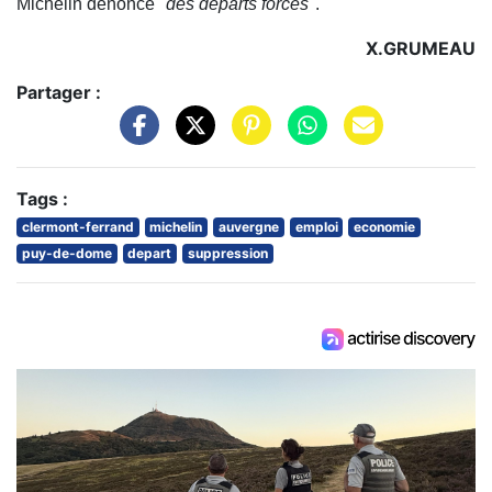
Michelin dénonce "
des départs forcés
".
X.GRUMEAU
Partager :
Tags :
clermont-ferrand
michelin
auvergne
emploi
economie
puy-de-dome
depart
suppression