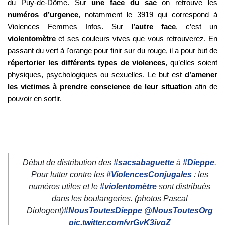
du Puy-de-Dôme. Sur
une face du sac
on retrouve les
numéros d’urgence
, notamment le 3919 qui correspond à
Violences Femmes Infos. Sur
l’autre face
, c’est un
violentomètre
et ses couleurs vives que vous retrouverez. En
passant du vert à l'orange pour finir sur du rouge, il a pour but de
répertorier les différents types de violences
, qu’elles soient
physiques, psychologiques ou sexuelles. Le but est
d’amener
les victimes à prendre conscience de leur situation
afin de
pouvoir en sortir.
Début de distribution des
#sacsabaguette
à
#Dieppe
.
Pour lutter contre les
#ViolencesConjugales
: les
numéros utiles et le
#violentomètre
sont distribués
dans les boulangeries. (photos Pascal
Diologent)
#NousToutesDieppe
@NousToutesOrg
pic.twitter.com/yrGyK3jvgZ