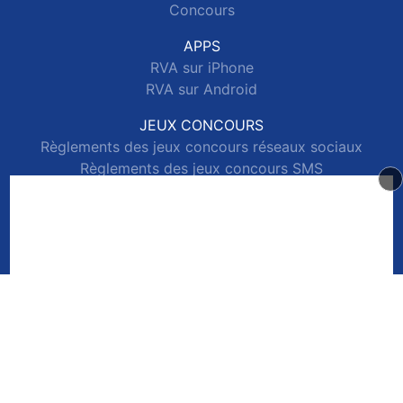
Concours
APPS
RVA sur iPhone
RVA sur Android
JEUX CONCOURS
Règlements des jeux concours réseaux sociaux
Règlements des jeux concours SMS
Règlements des jeux concours téléphone et internet
© 2026 RVA Tous droits réservés.
Signaler un contenu
-
Mentions légales
-
Politique de cookies
-
Contact