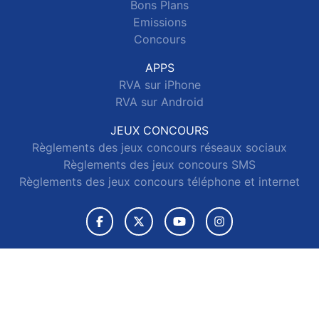
Bons Plans
Emissions
Concours
APPS
RVA sur iPhone
RVA sur Android
JEUX CONCOURS
Règlements des jeux concours réseaux sociaux
Règlements des jeux concours SMS
Règlements des jeux concours téléphone et internet
© 2026 RVA Tous droits réservés.
Signaler un contenu
-
Mentions légales
-
Politique de cookies
-
Contact