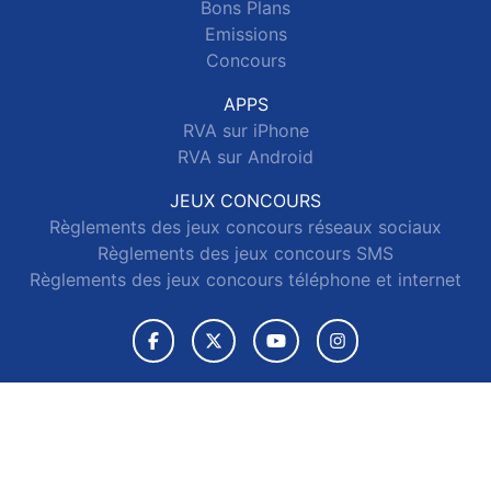
Bons Plans
Emissions
Concours
APPS
RVA sur iPhone
RVA sur Android
JEUX CONCOURS
Règlements des jeux concours réseaux sociaux
Règlements des jeux concours SMS
Règlements des jeux concours téléphone et internet
© 2026 RVA Tous droits réservés.
Signaler un contenu
-
Mentions légales
-
Politique de cookies
-
Contact