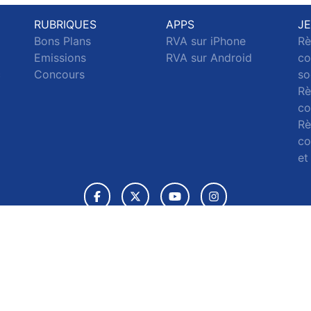
RUBRIQUES
APPS
J
Bons Plans
RVA sur iPhone
Rè
Emissions
RVA sur Android
co
c
Concours
so
Rè
co
Rè
co
et
© 2026 RVA Tous droits réservés.
ignaler un contenu
-
Mentions légales
-
Politique de cookies
-
Conta