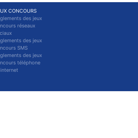
EUX CONCOURS
glements des jeux
ncours réseaux
ciaux
glements des jeux
ncours SMS
glements des jeux
ncours téléphone
 internet
ct