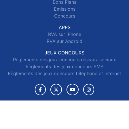
Bons Plans
Emissions
Concours
APPS
RVA sur iPhone
RVA sur Android
JEUX CONCOURS
Règlements des jeux concours réseaux sociaux
Règlements des jeux concours SMS
Règlements des jeux concours téléphone et internet
© 2026 RVA Tous droits réservés.
Signaler un contenu
-
Mentions légales
-
Politique de cookies
-
Contact